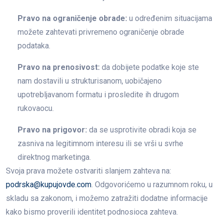
Pravo na ograničenje obrade:
u određenim situacijama
možete zahtevati privremeno ograničenje obrade
podataka.
Pravo na prenosivost:
da dobijete podatke koje ste
nam dostavili u strukturisanom, uobičajeno
upotrebljavanom formatu i prosledite ih drugom
rukovaocu.
Pravo na prigovor:
da se usprotivite obradi koja se
zasniva na legitimnom interesu ili se vrši u svrhe
direktnog marketinga.
Svoja prava možete ostvariti slanjem zahteva na:
podrska@kupujovde.com
. Odgovorićemo u razumnom roku, u
skladu sa zakonom, i možemo zatražiti dodatne informacije
kako bismo proverili identitet podnosioca zahteva.