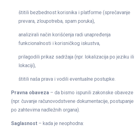
štitili bezbednost korisnika i platforme (sprečavanje
prevara, zloupotreba, spam poruka),
analizirali način korišćenja radi unapređenja
funkcionalnosti i korisničkog iskustva,
prilagodili prikaz sadržaja (npr. lokalizacija po jeziku ili
lokaciji),
štitili naša prava i vodili eventualne postupke.
Pravna obaveza
– da bismo ispunili zakonske obaveze
(npr. čuvanje računovodstvene dokumentacije, postupanje
po zahtevima nadležnih organa).
Saglasnost
– kada je neophodna: