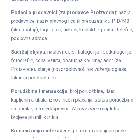
Podaci o prodavnici (za prodavce Proizvoda):
naziv
prodavnice, naziv pravnog lica ili preduzetnika, PIB/MB
(ako postoji), logo, opis, linkovi, kontakt e-pošta i telefon,
poslovna adresa.
Sadržaj objava:
naslovi, opisi, kategorije i potkategorije,
fotografije, cena, valuta, dostupna količina/lager (za
Proizvode), stanje (novo/polovno), rok važenja oglasa,
lokacija predmeta i dr.
Porudžbine i transakcije:
broj porudžbine, lista
kupljenih artikala, iznos, način plaćanja, status porudžbine
i isporuke, istorija kupovine.
Ne čuvamo
kompletne
brojeve platnih kartica.
Komunikacija i interakcije:
poruke razmenjene preko