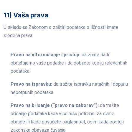
11) Vaša prava
U skladu sa Zakonom o zaštiti podataka o ličnosti imate
sledeća prava:
Pravo na informisanje i pristup:
da znate da li
obrađujemo vaše podatke i da dobijete kopiju relevantnih
podataka.
Pravo na ispravku:
da tražite ispravku netačnih i dopunu
nepotpunih podataka.
Pravo na brisanje (“pravo na zaborav”):
da tražite
brisanje podataka kada više nisu potrebni za svrhe
obrade ili kada povučete saglasnost, osim kada postoji
zakonska obaveza čuvanja.