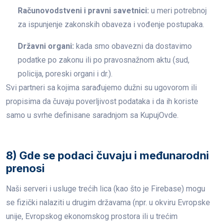
Računovodstveni i pravni savetnici:
u meri potrebnoj
za ispunjenje zakonskih obaveza i vođenje postupaka.
Državni organi:
kada smo obavezni da dostavimo
podatke po zakonu ili po pravosnažnom aktu (sud,
policija, poreski organi i dr.).
Svi partneri sa kojima sarađujemo dužni su ugovorom ili
propisima da čuvaju poverljivost podataka i da ih koriste
samo u svrhe definisane saradnjom sa KupujOvde.
8) Gde se podaci čuvaju i međunarodni
prenosi
Naši serveri i usluge trećih lica (kao što je Firebase) mogu
se fizički nalaziti u drugim državama (npr. u okviru Evropske
unije, Evropskog ekonomskog prostora ili u trećim