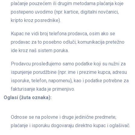
plaćanje pouzećem ili drugim metodama plaćanja koje
postepeno uvodimo (npr. kartice, digitalni novčanici,
kripto kroz posrednike).
Kupac ne vidi broj telefona prodavca, osim ako se
prodavac za to posebno odluči; komunikacija pretežno
ide kroz naš sistem poruka.
Prodavcu prosleđujemo samo podatke koji su nužni za
ispunjenje porudžbine (npr. ime i prezime kupca, adresu
isporuke, telefon, napomenu), kao i podatke potrebne za
fakturisanje kada je primenjivo.
Oglasi (žuta oznaka):
Odnose se na polovne i druge jedinične predmete;
plaćanje i isporuku dogovaraju direktno kupac i oglašivač.