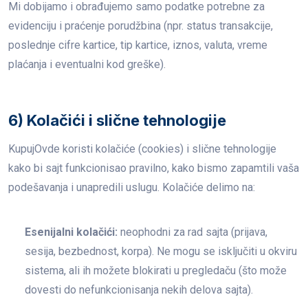
Mi dobijamo i obrađujemo samo podatke potrebne za
evidenciju i praćenje porudžbina (npr. status transakcije,
poslednje cifre kartice, tip kartice, iznos, valuta, vreme
plaćanja i eventualni kod greške).
6) Kolačići i slične tehnologije
KupujOvde koristi kolačiće (cookies) i slične tehnologije
kako bi sajt funkcionisao pravilno, kako bismo zapamtili vaša
podešavanja i unapredili uslugu. Kolačiće delimo na:
Esenijalni kolačići:
neophodni za rad sajta (prijava,
sesija, bezbednost, korpa). Ne mogu se isključiti u okviru
sistema, ali ih možete blokirati u pregledaču (što može
dovesti do nefunkcionisanja nekih delova sajta).