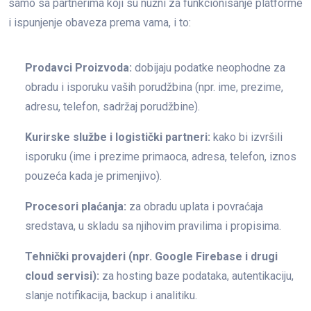
samo sa partnerima koji su nužni za funkcionisanje platforme
i ispunjenje obaveza prema vama, i to:
Prodavci Proizvoda:
dobijaju podatke neophodne za
obradu i isporuku vaših porudžbina (npr. ime, prezime,
adresu, telefon, sadržaj porudžbine).
Kurirske službe i logistički partneri:
kako bi izvršili
isporuku (ime i prezime primaoca, adresa, telefon, iznos
pouzeća kada je primenjivo).
Procesori plaćanja:
za obradu uplata i povraćaja
sredstava, u skladu sa njihovim pravilima i propisima.
Tehnički provajderi (npr. Google Firebase i drugi
cloud servisi):
za hosting baze podataka, autentikaciju,
slanje notifikacija, backup i analitiku.