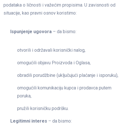
podataka o ličnosti i važećim propisima. U zavisnosti od
situacije, kao pravni osnov koristimo:
Ispunjenje ugovora
– da bismo:
otvorili i održavali korisnički nalog,
omogućili objavu Proizvoda i Oglasa,
obradili porudžbine (uključujući plaćanje i isporuku),
omogućili komunikaciju kupca i prodavca putem
poruka,
pružili korisničku podršku.
Legitimni interes
– da bismo: