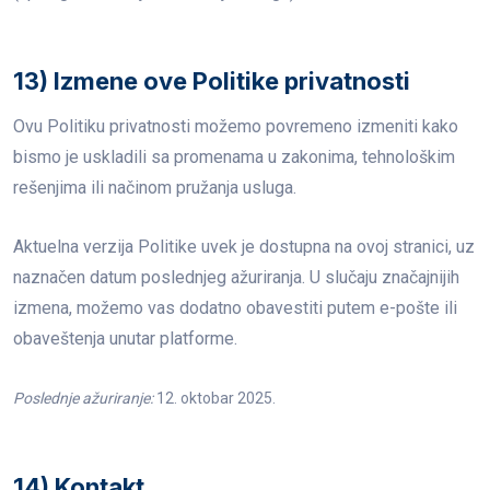
13) Izmene ove Politike privatnosti
Ovu Politiku privatnosti možemo povremeno izmeniti kako
bismo je uskladili sa promenama u zakonima, tehnološkim
rešenjima ili načinom pružanja usluga.
Aktuelna verzija Politike uvek je dostupna na ovoj stranici, uz
naznačen datum poslednjeg ažuriranja. U slučaju značajnijih
izmena, možemo vas dodatno obavestiti putem e-pošte ili
obaveštenja unutar platforme.
Poslednje ažuriranje:
12. oktobar 2025.
14) Kontakt