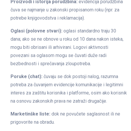
Proizvodi i istorija porudžbina:
evidencija porudžbina
čuva se najmanje u zakonski propisanom roku (npr. za
potrebe knjigovodstva i reklamacija).
Oglasi (polovne stvari):
oglasi standardno traju 30
dana; ako se ne obnove u roku od 10 dana nakon isteka,
mogu biti obrisani ili arhivirani. Logovi aktivnosti
povezani sa oglasom mogu se čuvati duže radi
bezbednosti i sprečavanja zloupotreba.
Poruke (chat):
čuvaju se dok postoji nalog, razumna
potreba za čuvanjem evidencije komunikacije i legitimni
interes za zaštitu korisnika i platforme, osim ako korisnik
na osnovu zakonskih prava ne zatraži drugačije.
Marketinške liste:
dok ne povučete saglasnost ili ne
prigovorite na obradu.