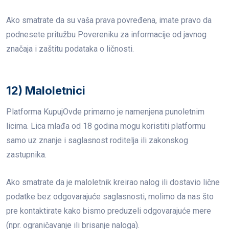
Ako smatrate da su vaša prava povređena, imate pravo da
podnesete pritužbu Povereniku za informacije od javnog
značaja i zaštitu podataka o ličnosti.
12) Maloletnici
Platforma KupujOvde primarno je namenjena punoletnim
licima. Lica mlađa od 18 godina mogu koristiti platformu
samo uz znanje i saglasnost roditelja ili zakonskog
zastupnika.
Ako smatrate da je maloletnik kreirao nalog ili dostavio lične
podatke bez odgovarajuće saglasnosti, molimo da nas što
pre kontaktirate kako bismo preduzeli odgovarajuće mere
(npr. ograničavanje ili brisanje naloga).