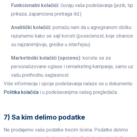
Funkcionalni kolačići:
čuvaju vaša podešavanja (jezik, tip
prikaza, zapamćena pretraga itd.).
Analitički kolačići:
pomažu nam da u agregiranom obliku
razumemo kako se sajt koristi (posećenost, koje stranice
su najzanimljivije, greške u interfejsu).
Marketinški kolačići (opciono):
koriste se za
personalizovane oglase i remarketing kampanje, samo uz
vašu prethodnu saglasnost.
Više informacija i opcije podešavanja nalaze se u dokumentu
Politika kolačića
i u podešavanjima vašeg pregledača.
7) Sa kim delimo podatke
Ne prodajemo vaše podatke trećim licima. Podatke delimo