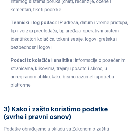
internog sistema poruka (chat), recenzije, ocene i
komentari, tiketi podrške.
Tehnički i log podaci:
IP adresa, datum i vreme pristupa,
tip i verzija pregledača, tip uređaja, operativni sistem,
identifikatori kolačića, tokeni sesije, logovi grešaka i
bezbednosni logovi.
Podaci iz kolačića i analitike:
informacije o posećenim
stranicama, klikovima, trajanju posete i slično, u
agregiranom obliku, kako bismo razumeli upotrebu
platforme.
3) Kako i zašto koristimo podatke
(svrhe i pravni osnov)
Podatke obrađujemo u skladu sa Zakonom o zaštiti