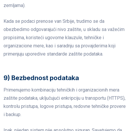
zemljama).
Kada se podaci prenose van Srbije, trudimo se da
obezbedimo odgovarajući nivo zaštite, u skladu sa važećim
propisima, koristeći ugovorne klauzule, tehničke i
organizacione mere, kao i saradnju sa provajderima koji
primenjuju uporedive standarde zaštite podataka.
9) Bezbednost podataka
Primenujemo kombinaciju tehničkih i organizacionih mera
zaštite podataka, uključujući enkripciju u transportu (HTTPS),
kontrolu pristupa, logove pristupa, redovne tehničke provere
i backup.
Ipak, nijedan sistem nije apsolutno siguran. Savetujemo da