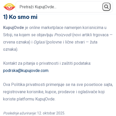
1) Ko smo mi
KupujOvde
je online marketplace namenjen korisnicima u
Srbiji, na kojem se objavljuju
Proizvodi
(novi artikli trgovaca —
crvena oznaka) i
Oglasi
(polovne i lične stvari — žuta
oznaka).
Kontakt za pitanja o privatnosti i zaštiti podataka:
podrska@kupujovde.com
.
Ova Politika privatnosti primenjuje se na sve posetioce sajta,
registrovane korisnike, kupce, prodavce i oglašivače koji
koriste platformu KupujOvde.
Poslednje ažuriranje:
12. oktobar 2025.