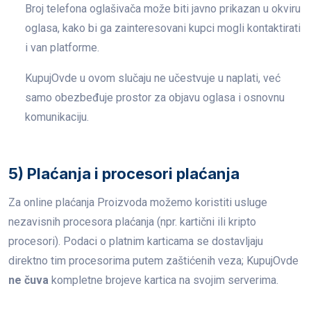
Broj telefona oglašivača može biti javno prikazan u okviru
oglasa, kako bi ga zainteresovani kupci mogli kontaktirati
i van platforme.
KupujOvde u ovom slučaju ne učestvuje u naplati, već
samo obezbeđuje prostor za objavu oglasa i osnovnu
komunikaciju.
5) Plaćanja i procesori plaćanja
Za online plaćanja Proizvoda možemo koristiti usluge
nezavisnih procesora plaćanja (npr. kartični ili kripto
procesori). Podaci o platnim karticama se dostavljaju
direktno tim procesorima putem zaštićenih veza; KupujOvde
ne čuva
kompletne brojeve kartica na svojim serverima.