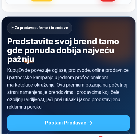
Za prodavce, firme i brendove
Predstavite svoj brend tamo
gde
ponuda dobija najveću
pažnju
KupujOvde povezuje oglase, proizvode, online prodavnice
i partnerske kampanje u jednom profesionalnom
marketplace okruženju. Ova premium pozicija na početnoj
strani namenjena je brendovima i prodavcima koji žele
ozbiljniju vidljivost, jači prvi utisak i jasno predstavljenu
reklamnu poruku.
Postani Prodavac