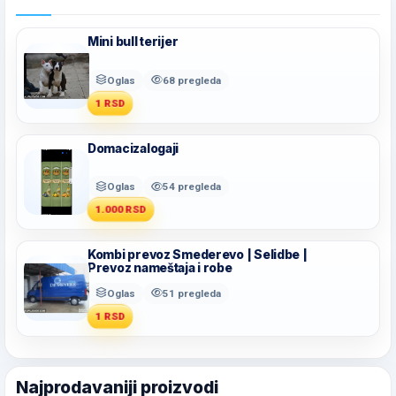
Mini bull terijer
Oglas
68 pregleda
1 RSD
Domacizalogaji
Oglas
54 pregleda
1.000 RSD
Kombi prevoz Smederevo | Selidbe |
Prevoz nameštaja i robe
Oglas
51 pregleda
1 RSD
Najprodavaniji proizvodi