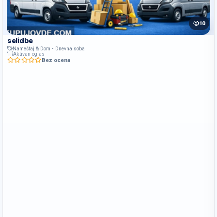
10
selidbe
Nameštaj & Dom • Dnevna soba
Aktivan oglas
Bez ocena