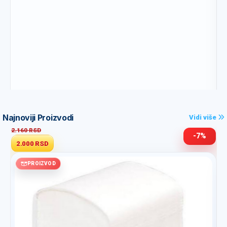
Najnoviji Proizvodi
Vidi više
2.160 RSD
-7%
2.000 RSD
PROIZVOD