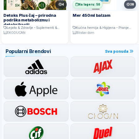
4
Na lageru: 50
38
Detoks Plus čaj – prirodna
Mer 450ml balzam
podrška metabolizmu i
detoksikaciji
Lepota & Zdravlje • Suplementi &
Kućna hemija & Higijena • Pranje
wellness (light asortiman)
posuđa
EKODUCAN
Blistav dom
Popularni Brendovi
Sva ponuda