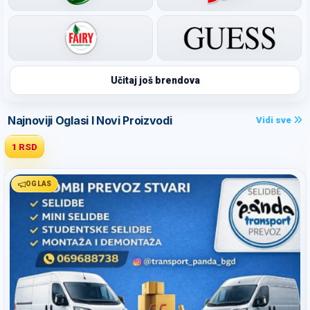
Učitaj još brendova
Najnoviji Oglasi I Novi Proizvodi
Vidi sve
1 RSD
OGLAS