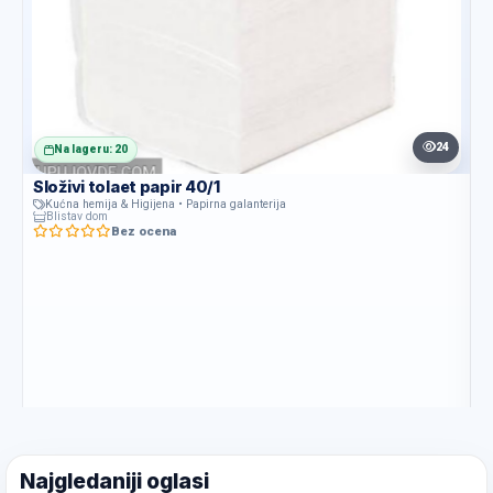
24
Na lageru: 20
Složivi tolaet papir 40/1
Kućna hemija & Higijena • Papirna galanterija
Blistav dom
Bez ocena
Najgledaniji oglasi