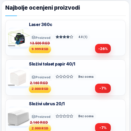
Najbolje ocenjeni proizvodi
Laser 360c
4.0 (1)
Proizvod
13.500 RSD
-26%
9.999 RSD
Složivi tolaet papir 40/1
Bez ocena
Proizvod
2.160 RSD
-7%
2.000 RSD
Složivi ubrus 20/1
Bez ocena
Proizvod
2.160 RSD
-7%
2.000 RSD