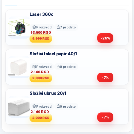
Laser 360c
Proizvod
7 prodato
13.500 RSD
-26%
9.999 RSD
Složivi tolaet papir 40/1
Proizvod
0 prodato
2.160 RSD
-7%
2.000 RSD
Složivi ubrus 20/1
Proizvod
0 prodato
2.160 RSD
-7%
2.000 RSD