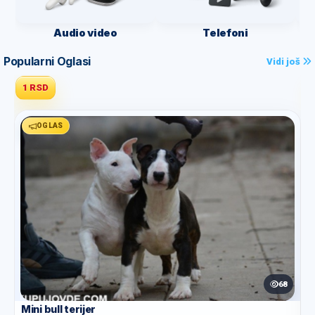
Audio video
Telefoni
Popularni Oglasi
Vidi još
1 RSD
OGLAS
68
Mini bull terijer