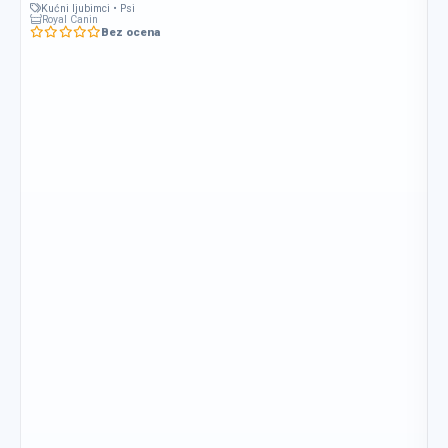
Kućni ljubimci • Psi
Royal Canin
Bez ocena