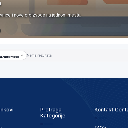
a
vnice i nove proizvode na jednom mestu.
.
Nema rezultata
razumevano
inkovi
Pretraga
Kontakt Cent
Kategorije
a
FAQ's