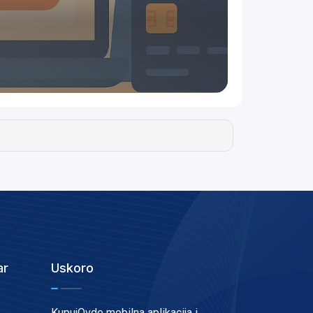
ar
Uskoro
KupujOvde mobilna aplikacija i