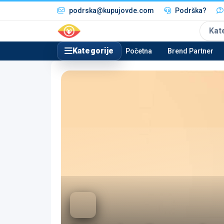
podrska@kupujovde.com
Podrška?
Kat
Kategorije
Početna
Brend Partner