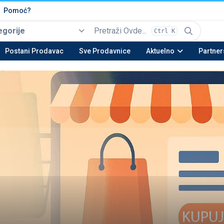
Pomoć?
egorije
Ctrl K
Izaberi
Top kategorije
Postani Prodavac
Sve Prodavnice
Aktuelno
Partner
Automobili i Vozila
Tehnika
Nekretnine
Be
22 potkategorija
16 potkategorija
13 potkategorija
23 
Moda & Obuća
Lepota & Zdravlje
Nameštaj & Dom
Au
15 potkategorija
20 potkategorija
28 potkategorija
15 