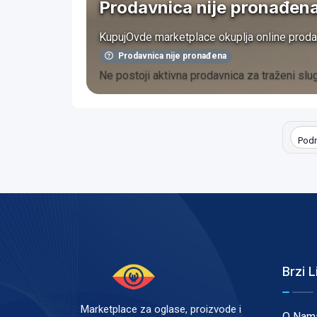
Prodavnica nije pronađen
KupujOvde marketplace okuplja online proda
Prodavnica nije pronađena
Ne postoji aktivna prodavnica za traženi slug
Pod
Brzi L
Marketplace za oglase, proizvode i
O Nam