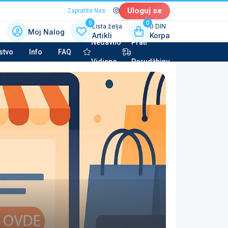
Uloguj se
Zapratite Nas:
0
0
Lista želja
0 DIN
Moj Nalog
Artikli
Korpa
Nedavno
Prati
 kategoriju sa slikama
stvo
Info
FAQ
Vidjeno
Porudžbinu
la tehnika & Kućni aparati
potkategorija
to kozmetika & Tehničke tečnosti
potkategorija