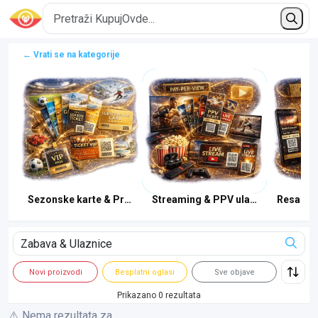
← Vrati se na kategorije
eti
Sezonske karte & Pretplate
Streaming & PPV ulaznice
Resale &
Novi proizvodi
Besplatni oglasi
Sve objave
Prikazano 0 rezultata
⚠️ Nema rezultata za