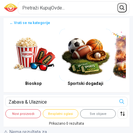
← Vrati se na kategorije
Bioskop
Sportski događaji
F
Novi proizvodi
Besplatni oglasi
Sve objave
Prikazano 0 rezultata
⚠️ Nema rezultata za