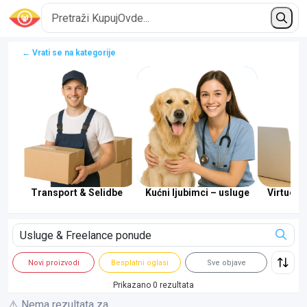
← Vrati se na kategorije
a
Transport & Selidbe
Kućni ljubimci – usluge
Virtueln
Novi proizvodi
Besplatni oglasi
Sve objave
Prikazano 0 rezultata
⚠️ Nema rezultata za