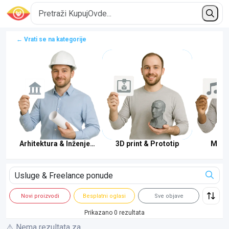
← Vrati se na kategorije
Arhitektura & Inženjering
3D print & Prototip
Muzi
Novi proizvodi
Besplatni oglasi
Sve objave
Prikazano 0 rezultata
⚠️ Nema rezultata za