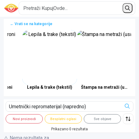
← Vrati se na kategorije
patroni
Lepila & trake (tekstil)
Štampa na metraži (usluga)
Novi proizvodi
Besplatni oglasi
Sve objave
Prikazano 0 rezultata
⚠️ Nema rezultata za