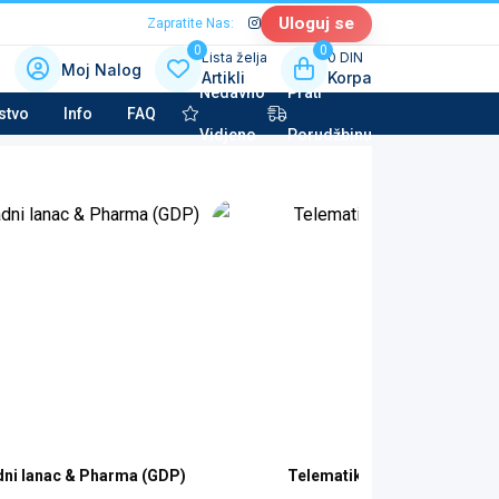
Uloguj se
Zapratite Nas:
0
0
Lista želja
0 DIN
Moj Nalog
Artikli
Korpa
Nedavno
Prati
 kategoriju sa slikama
stvo
Info
FAQ
Vidjeno
Porudžbinu
la tehnika & Kućni aparati
potkategorija
to kozmetika & Tehničke tečnosti
potkategorija
dni lanac & Pharma (GDP)
Telematika & IT