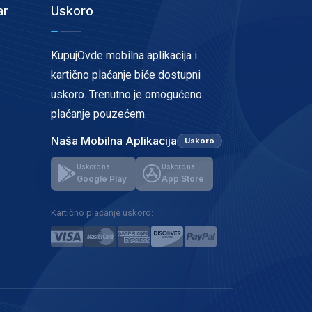
ar
Uskoro
KupujOvde mobilna aplikacija i
kartično plaćanje biće dostupni
uskoro. Trenutno je omogućeno
plaćanje pouzećem.
Naša Mobilna Aplikacija
Uskoro
Uskoro na
Uskoro na
Google Play
App Store
Kartično plaćanje uskoro: