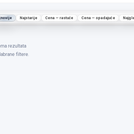
jnovije
Najstarije
Cena — rastuće
Cena — opadajuće
Najgl
ma rezultata
abrane filtere.