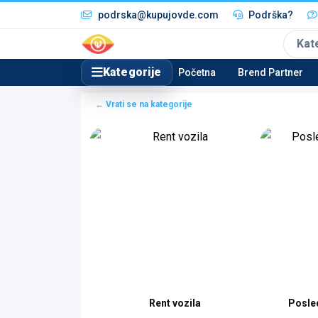
podrska@kupujovde.com
Podrška?
Kat
Kategorije
Početna
Brend Partner
← Vrati se na kategorije
ištenje
Rent vozila
Posle