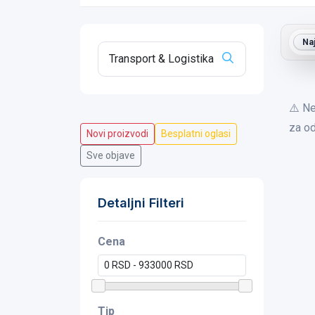
Na
⚠️ Ne
za od
Novi proizvodi
Besplatni oglasi
Sve objave
Detaljni Filteri
Cena
Tip