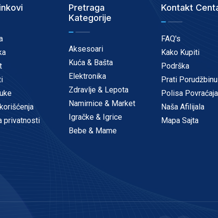
inkovi
Pretraga
Kontakt Cent
Kategorije
a
FAQ's
Aksesoari
ka
Kako Kupiti
Kuća & Bašta
t
Podrška
Elektronika
i
Prati Porudžbinu
Zdravlje & Lepota
uke
Polisa Povraćaja
Namirnice & Market
korišćenja
Naša Afilijala
Igračke & Igrice
a privatnosti
Mapa Sajta
Bebe & Mame