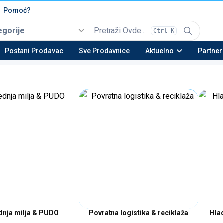
Pomoć?
egorije
Ctrl K
Izaberi
Top kategorije
Postani Prodavac
Sve Prodavnice
Aktuelno
Partner
Automobili i Vozila
Tehnika
Nekretnine
Be
22 potkategorija
16 potkategorija
13 potkategorija
23 
Moda & Obuća
Lepota & Zdravlje
Nameštaj & Dom
Au
15 potkategorija
20 potkategorija
28 potkategorija
15 
dnja milja & PUDO
Povratna logistika & reciklaža
Hla