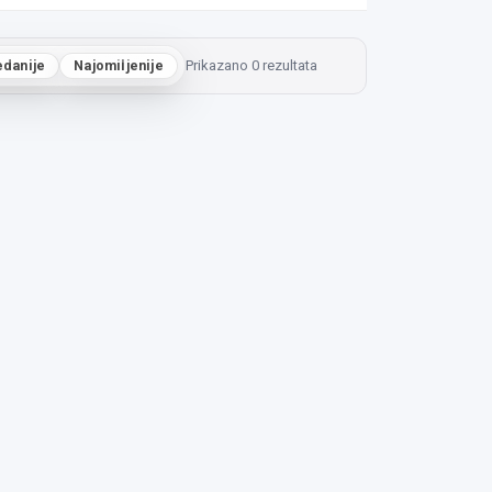
edanije
Najomiljenije
Prikazano 0 rezultata