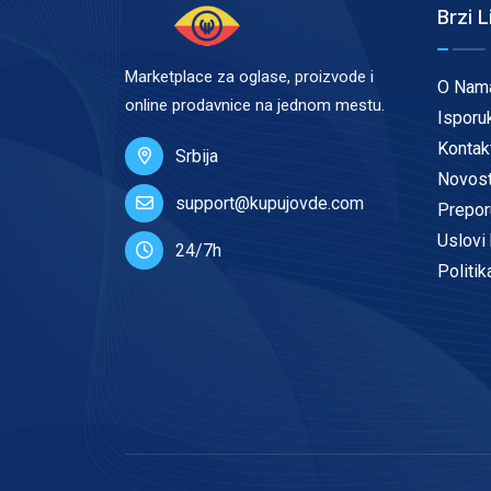
Brzi L
Marketplace za oglase, proizvode i
O Nam
online prodavnice na jednom mestu.
Isporu
Kontak
Srbija
Novost
support@kupujovde.com
Prepor
Uslovi 
24/7h
Politik