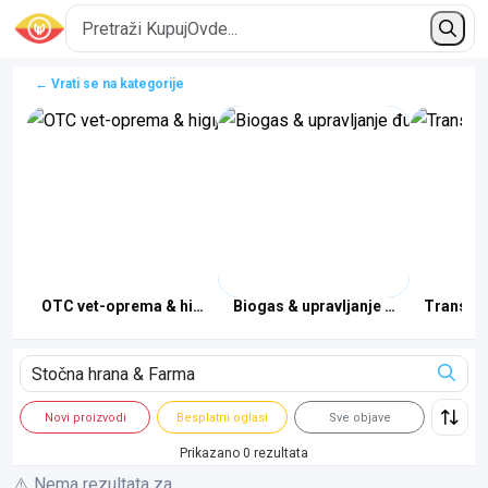
← Vrati se na kategorije
arme
OTC vet-oprema & higijena
Biogas & upravljanje đubrivom
Transpor
Novi proizvodi
Besplatni oglasi
Sve objave
Prikazano 0 rezultata
⚠️ Nema rezultata za