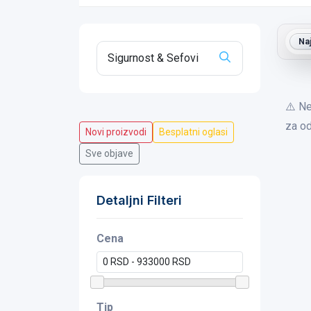
Na
⚠️ Ne
za od
Novi proizvodi
Besplatni oglasi
Sve objave
Detaljni Filteri
Cena
Tip