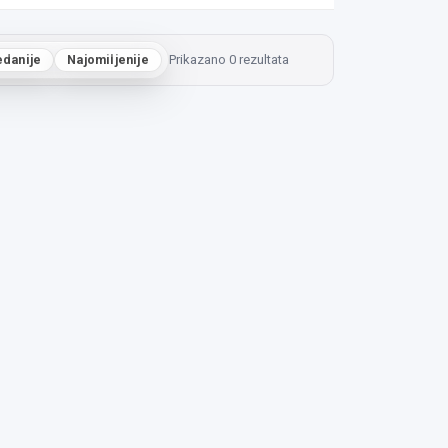
edanije
Najomiljenije
Prikazano 0 rezultata