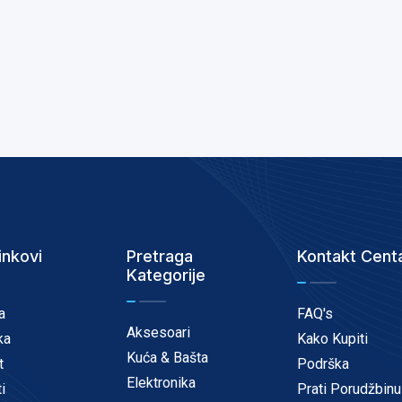
inkovi
Pretraga
Kontakt Cent
Kategorije
a
FAQ's
Aksesoari
ka
Kako Kupiti
Kuća & Bašta
t
Podrška
Elektronika
i
Prati Porudžbinu