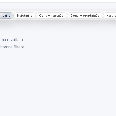
jnovije
Najstarije
Cena — rastuće
Cena — opadajuće
Najgl
ma rezultata
abrane filtere.