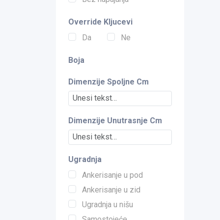
Override Kljucevi
Da
Ne
Boja
Dimenzije Spoljne Cm
Dimenzije Unutrasnje Cm
Ugradnja
Ankerisanje u pod
Ankerisanje u zid
Ugradnja u nišu
Samostojeće