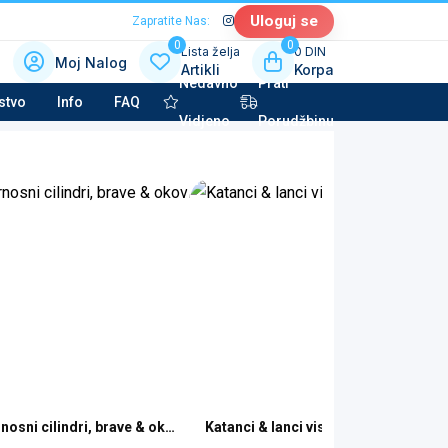
Uloguj se
Zapratite Nas:
0
0
Lista želja
0 DIN
Moj Nalog
Artikli
Korpa
Nedavno
Prati
 kategoriju sa slikama
stvo
Info
FAQ
Vidjeno
Porudžbinu
la tehnika & Kućni aparati
potkategorija
to kozmetika & Tehničke tečnosti
potkategorija
nosni cilindri, brave & okovi
Katanci & lanci visoke sigurnosti