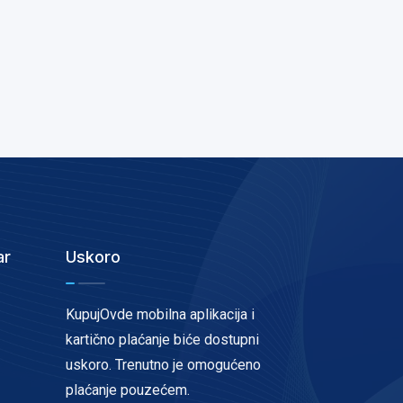
ar
Uskoro
KupujOvde mobilna aplikacija i
kartično plaćanje biće dostupni
uskoro. Trenutno je omogućeno
plaćanje pouzećem.