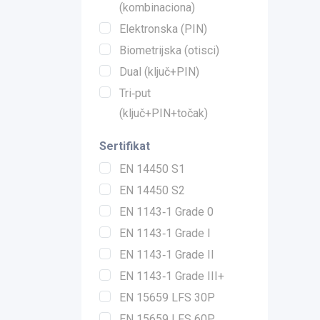
(kombinaciona)
Elektronska (PIN)
Biometrijska (otisci)
Dual (ključ+PIN)
Tri‑put
(ključ+PIN+točak)
Sertifikat
EN 14450 S1
EN 14450 S2
EN 1143‑1 Grade 0
EN 1143‑1 Grade I
EN 1143‑1 Grade II
EN 1143‑1 Grade III+
EN 15659 LFS 30P
EN 15659 LFS 60P