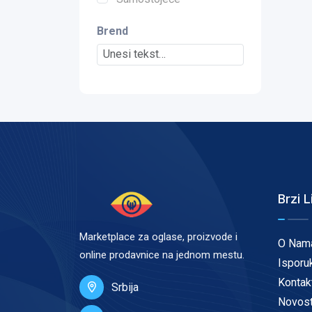
Brend
Brzi L
Marketplace za oglase, proizvode i
O Nam
online prodavnice na jednom mestu.
Isporu
Kontak
Srbija
Novost