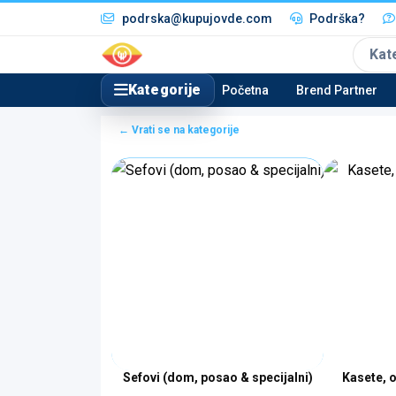
podrska@kupujovde.com
Podrška?
Kat
Kategorije
Početna
Brend Partner
← Vrati se na kategorije
Sefovi (dom, posao & specijalni)
Kasete, 