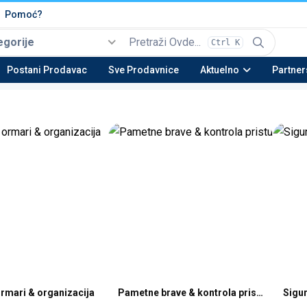
Pomoć?
egorije
Ctrl K
Izaberi
Top kategorije
Postani Prodavac
Sve Prodavnice
Aktuelno
Partner
Automobili i Vozila
Tehnika
Nekretnine
Be
22 potkategorija
16 potkategorija
13 potkategorija
23 
Moda & Obuća
Lepota & Zdravlje
Nameštaj & Dom
Au
15 potkategorija
20 potkategorija
28 potkategorija
15 
ormari & organizacija
Pametne brave & kontrola pristupa
Sigur