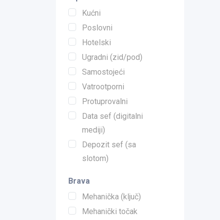
Kućni
Poslovni
Hotelski
Ugradni (zid/pod)
Samostojeći
Vatrootporni
Protuprovalni
Data sef (digitalni
mediji)
Depozit sef (sa
slotom)
Brava
Mehanička (ključ)
Mehanički točak