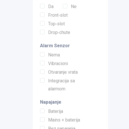
Da
Ne
Front‑slot
Top‑slot
Drop‑chute
Alarm Senzor
Nema
Vibracioni
Otvaranje vrata
Integracija sa
alarmom
Napajanje
Baterija
Mains + baterija
Bez napajanja