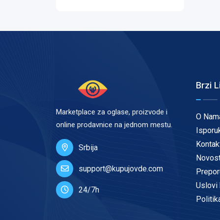
Brzi L
Marketplace za oglase, proizvode i
O Nam
online prodavnice na jednom mestu.
Isporu
Kontak
Srbija
Novost
support@kupujovde.com
Prepor
Uslovi 
24/7h
Politik