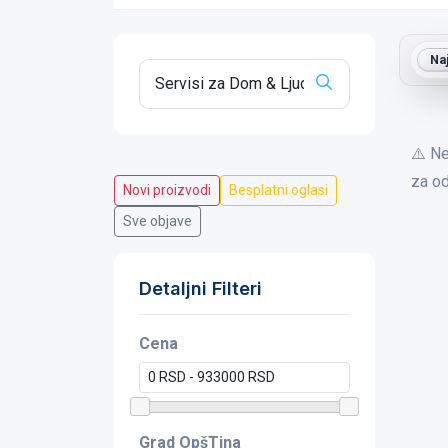
Na
⚠️ Ne
za od
Novi proizvodi
Besplatni oglasi
Sve objave
Detaljni Filteri
Cena
Grad OpšTina