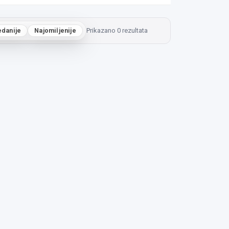
edanije
Najomiljenije
Prikazano 0 rezultata