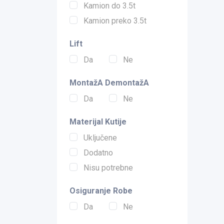
Kamion do 3.5t
Kamion preko 3.5t
Lift
Da
Ne
MontažA DemontažA
Da
Ne
Materijal Kutije
Uključene
Dodatno
Nisu potrebne
Osiguranje Robe
Da
Ne