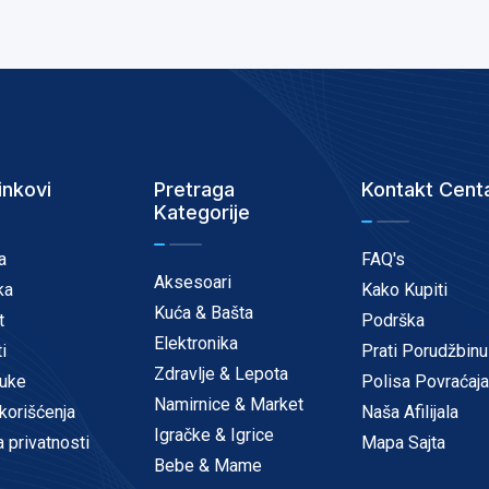
inkovi
Pretraga
Kontakt Cent
Kategorije
a
FAQ's
Aksesoari
ka
Kako Kupiti
Kuća & Bašta
t
Podrška
Elektronika
i
Prati Porudžbinu
Zdravlje & Lepota
uke
Polisa Povraćaja
Namirnice & Market
korišćenja
Naša Afilijala
Igračke & Igrice
a privatnosti
Mapa Sajta
Bebe & Mame