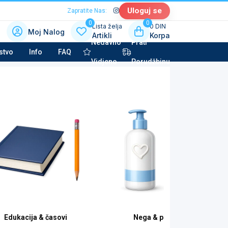
Uloguj se
Zapratite Nas:
0
0
Lista želja
0 DIN
Moj Nalog
Artikli
Korpa
Nedavno
Prati
 kategoriju sa slikama
stvo
Info
FAQ
Vidjeno
Porudžbinu
la tehnika & Kućni aparati
potkategorija
to kozmetika & Tehničke tečnosti
potkategorija
Edukacija & časovi
Nega & pomoć