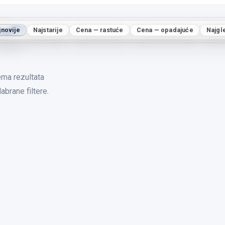
jnovije
Najstarije
Cena — rastuće
Cena — opadajuće
Najgl
ma rezultata
abrane filtere.