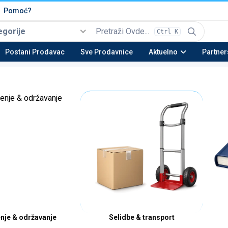
Pomoć?
egorije
Ctrl K
Izaberi
Top kategorije
Postani Prodavac
Sve Prodavnice
Aktuelno
Partner
Automobili i Vozila
Tehnika
Nekretnine
Be
22 potkategorija
16 potkategorija
13 potkategorija
23 
Moda & Obuća
Lepota & Zdravlje
Nameštaj & Dom
Au
15 potkategorija
20 potkategorija
28 potkategorija
15 
enje & održavanje
Selidbe & transport