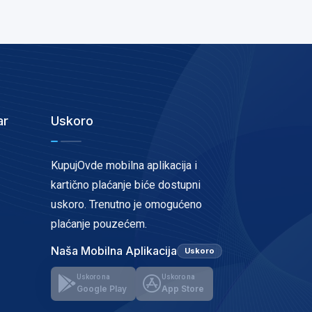
ar
Uskoro
KupujOvde mobilna aplikacija i
kartično plaćanje biće dostupni
uskoro. Trenutno je omogućeno
plaćanje pouzećem.
Naša Mobilna Aplikacija
Uskoro
Uskoro na
Uskoro na
Google Play
App Store