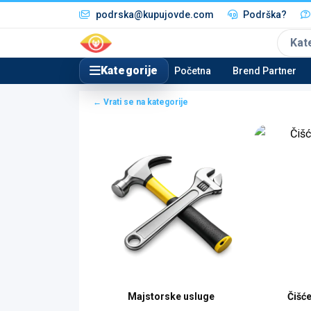
podrska@kupujovde.com
Podrška?
Kat
Kategorije
Početna
Brend Partner
← Vrati se na kategorije
Majstorske usluge
Čišć