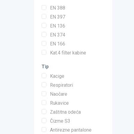
EN 388
EN 397
EN 136
EN 374
EN 166
Kat.4 filter kabine
Tip
Kacige
Respiratori
Naočare
Rukavice
Zaštitna odeća
Čizme S3
Antirezne pantalone