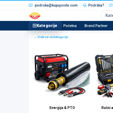
podrska@kupujovde.com
Podrška?
Kat
Kategorije
Početna
Brend Partner
← Vrati se na kategorije
ije & Mreže
Energija & PTO
Ručni 