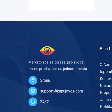
Brzi L
Marketplace za oglase, proizvode i
O Nam
online prodavnice na jednom mestu.
Isporu
Kontak
Srbija
Novost
support@kupujovde.com
Prepor
Uslovi 
24/7h
Politik