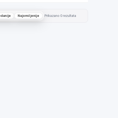
edanije
Najomiljenije
Prikazano 0 rezultata