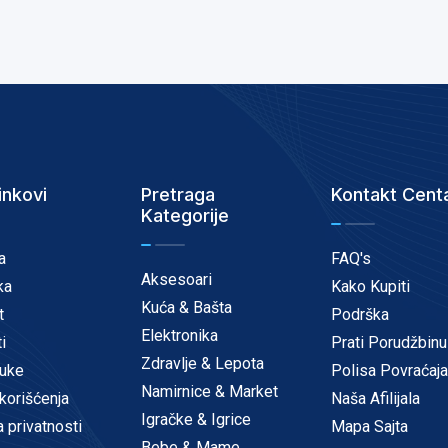
inkovi
Pretraga
Kontakt Cent
Kategorije
a
FAQ's
Aksesoari
ka
Kako Kupiti
Kuća & Bašta
t
Podrška
Elektronika
i
Prati Porudžbinu
Zdravlje & Lepota
uke
Polisa Povraćaja
Namirnice & Market
korišćenja
Naša Afilijala
Igračke & Igrice
a privatnosti
Mapa Sajta
Bebe & Mame