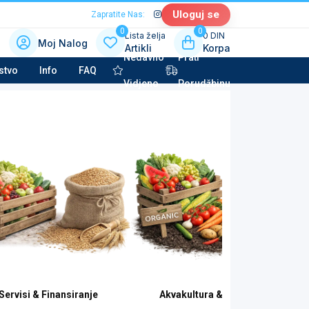
Uloguj se
Zapratite Nas:
0
0
Lista želja
0 DIN
Moj Nalog
Artikli
Korpa
Nedavno
Prati
 kategoriju sa slikama
stvo
Info
FAQ
Vidjeno
Porudžbinu
la tehnika & Kućni aparati
potkategorija
to kozmetika & Tehničke tečnosti
potkategorija
Servisi & Finansiranje
Akvakultura & Ribarstvo