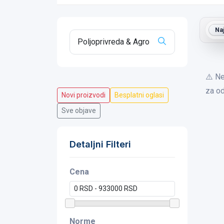
Na
⚠️ Ne
za od
Novi proizvodi
Besplatni oglasi
Sve objave
Detaljni Filteri
Cena
Norme