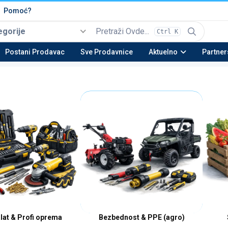
Pomoć?
egorije
Ctrl K
Izaberi
Top kategorije
Postani Prodavac
Sve Prodavnice
Aktuelno
Partner
Automobili i Vozila
Tehnika
Nekretnine
Be
22 potkategorija
16 potkategorija
13 potkategorija
23 
Moda & Obuća
Lepota & Zdravlje
Nameštaj & Dom
Au
15 potkategorija
20 potkategorija
28 potkategorija
15 
alat & Profi oprema
Bezbednost & PPE (agro)