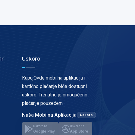
ar
Uskoro
KupujOvde mobilna aplikacija i
kartično plaćanje biće dostupni
uskoro. Trenutno je omogućeno
plaćanje pouzećem.
Naša Mobilna Aplikacija
Uskoro
Uskoro na
Uskoro na
Google Play
App Store