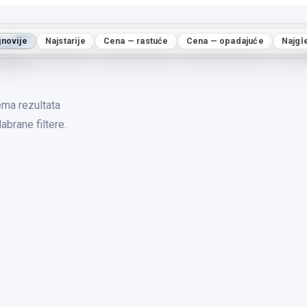
jnovije
Najstarije
Cena — rastuće
Cena — opadajuće
Najgl
ma rezultata
abrane filtere.