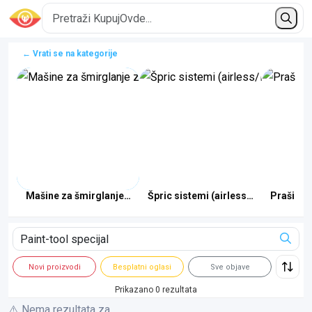
← Vrati se na kategorije
Mašine za šmirglanje zidova
Špric sistemi (airless/HVLP)
Prašina 
Novi proizvodi
Besplatni oglasi
Sve objave
Prikazano 0 rezultata
⚠️ Nema rezultata za