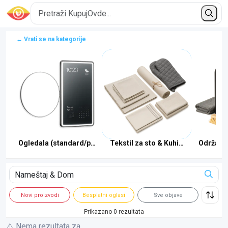
← Vrati se na kategorije
i
Ogledala (standard/pametna)
Tekstil za sto & Kuhinju
Održavan
Novi proizvodi
Besplatni oglasi
Sve objave
Prikazano 0 rezultata
⚠️ Nema rezultata za