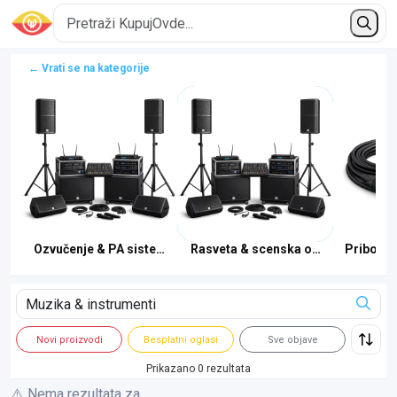
← Vrati se na kategorije
zika
Ozvučenje & PA sistemi
Rasveta & scenska oprema
Pribor, 
Novi proizvodi
Besplatni oglasi
Sve objave
Prikazano 0 rezultata
⚠️ Nema rezultata za