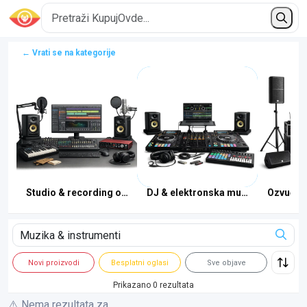
← Vrati se na kategorije
umenti
Studio & recording oprema
DJ & elektronska muzika
Ozvučenj
Novi proizvodi
Besplatni oglasi
Sve objave
Prikazano 0 rezultata
⚠️ Nema rezultata za