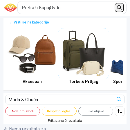
← Vrati se na kategorije
Aksesoari
Torbe & Prtljag
Sportsk
Novi proizvodi
Besplatni oglasi
Sve objave
Prikazano 0 rezultata
⚠️ Nema rezultata za