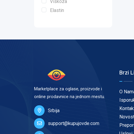
Viskoza
Elastin
Brzi L
Marketplace za oglase, proizvode i
O Nam
online prodavnice na jednom mestu.
Isporu
Kontak
Srbija
Novost
support@kupujovde.com
Prepor
Uslovi 