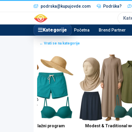
podrska@kupujovde.com
Podrška?
Kat
Kategorije
Početna
Brend Partner
← Vrati se na kategorije
Kupaći & Plažni program
Modest & Traditional w