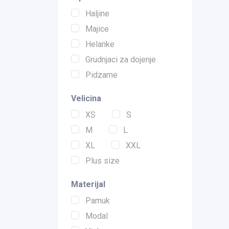
Haljine
Majice
Helanke
Grudnjaci za dojenje
Pidzame
Velicina
XS
S
M
L
XL
XXL
Plus size
Materijal
Pamuk
Modal