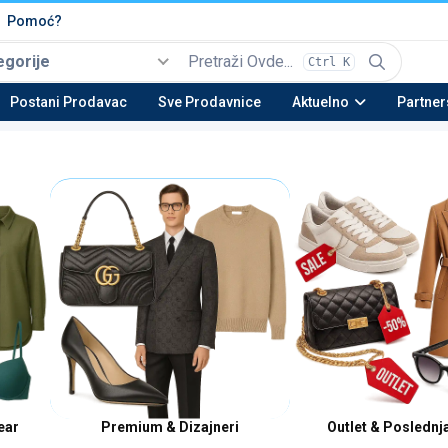
Pomoć?
egorije
Ctrl K
Izaberi
Top kategorije
Postani Prodavac
Sve Prodavnice
Aktuelno
Partner
Automobili i Vozila
Tehnika
Nekretnine
Be
22 potkategorija
16 potkategorija
13 potkategorija
23 
Moda & Obuća
Lepota & Zdravlje
Nameštaj & Dom
Au
15 potkategorija
20 potkategorija
28 potkategorija
15 
ear
Premium & Dizajneri
Outlet & Poslednj