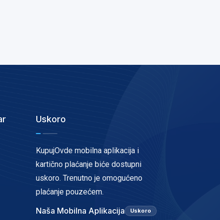
ar
Uskoro
KupujOvde mobilna aplikacija i
kartično plaćanje biće dostupni
uskoro. Trenutno je omogućeno
plaćanje pouzećem.
Naša Mobilna Aplikacija
Uskoro