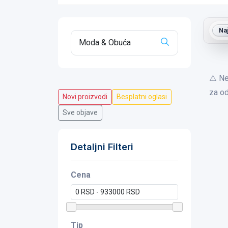
Na
⚠️ Ne
za od
Novi proizvodi
Besplatni oglasi
Sve objave
Detaljni Filteri
Cena
Tip