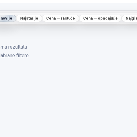
jnovije
Najstarije
Cena — rastuće
Cena — opadajuće
Najgl
ma rezultata
abrane filtere.