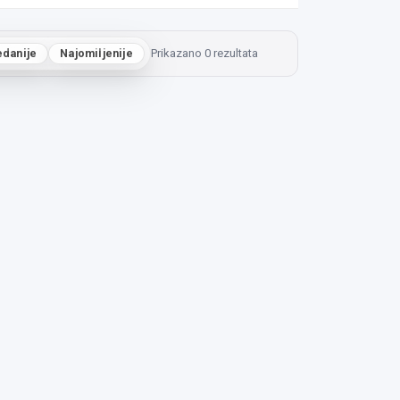
edanije
Najomiljenije
Prikazano 0 rezultata