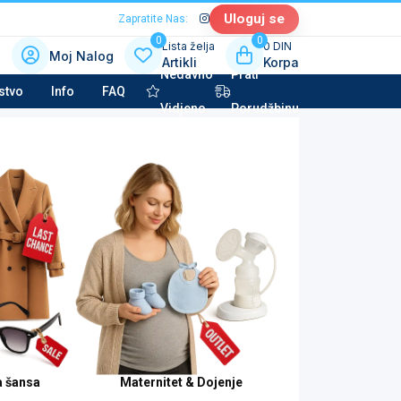
Uloguj se
Zapratite Nas:
0
0
Lista želja
0 DIN
Moj Nalog
Artikli
Korpa
Nedavno
Prati
 kategoriju sa slikama
stvo
Info
FAQ
Vidjeno
Porudžbinu
la tehnika & Kućni aparati
potkategorija
to kozmetika & Tehničke tečnosti
potkategorija
a šansa
Maternitet & Dojenje