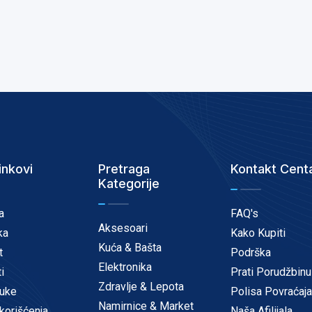
inkovi
Pretraga
Kontakt Cent
Kategorije
a
FAQ's
Aksesoari
ka
Kako Kupiti
Kuća & Bašta
t
Podrška
Elektronika
i
Prati Porudžbinu
Zdravlje & Lepota
uke
Polisa Povraćaja
Namirnice & Market
korišćenja
Naša Afilijala