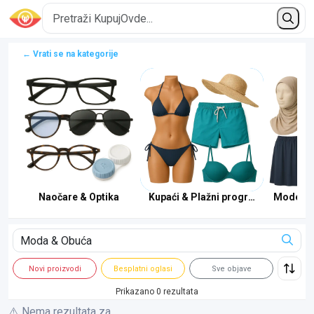
← Vrati se na kategorije
Naočare & Optika
Kupaći & Plažni program
Modest &
Novi proizvodi
Besplatni oglasi
Sve objave
Prikazano 0 rezultata
⚠️ Nema rezultata za