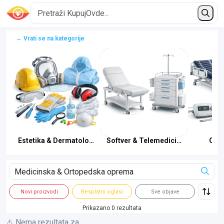
← Vrati se na kategorije
ja
Estetika & Dermatologija
Softver & Telemedicina
Ofta
Novi proizvodi
Besplatni oglasi
Sve objave
Prikazano 0 rezultata
⚠️ Nema rezultata za