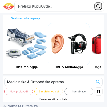
← Vrati se na kategorije
ina
Oftalmologija
ORL & Audiologija
Urgentn
Novi proizvodi
Besplatni oglasi
Sve objave
Prikazano 0 rezultata
⚠️ Nema rezultata za