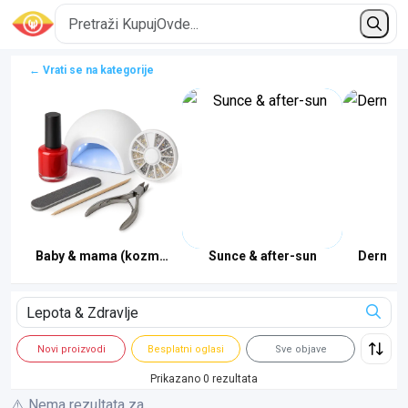
← Vrati se na kategorije
Baby & mama (kozmetika)
Sunce & after-sun
Dermoko
Novi proizvodi
Besplatni oglasi
Sve objave
Prikazano 0 rezultata
⚠️ Nema rezultata za