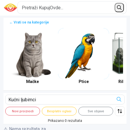
← Vrati se na kategorije
Mačke
Ptice
Ribe i
Novi proizvodi
Besplatni oglasi
Sve objave
Prikazano 0 rezultata
⚠️ Nema rezultata za