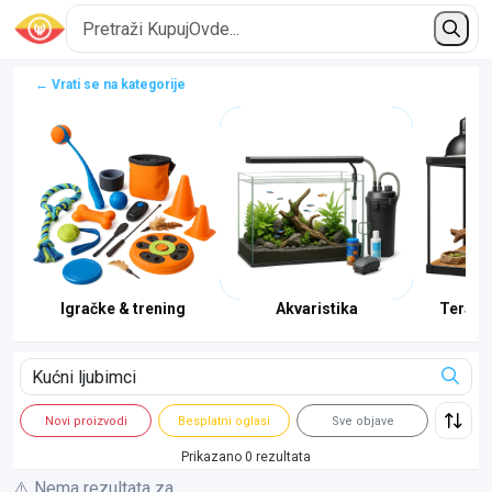
← Vrati se na kategorije
 kavezi
Igračke & trening
Akvaristika
Teraris
Novi proizvodi
Besplatni oglasi
Sve objave
Prikazano 0 rezultata
⚠️ Nema rezultata za