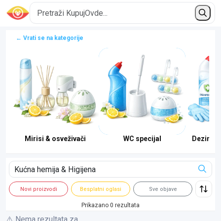
← Vrati se na kategorije
Mirisi & osveživači
WC specijal
Dezinfekc
Novi proizvodi
Besplatni oglasi
Sve objave
Prikazano 0 rezultata
⚠️ Nema rezultata za