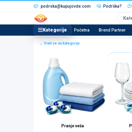
podrska@kupujovde.com
Podrška?
Kat
Kategorije
Početna
Brend Partner
← Vrati se na kategorije
Pranje veša
P