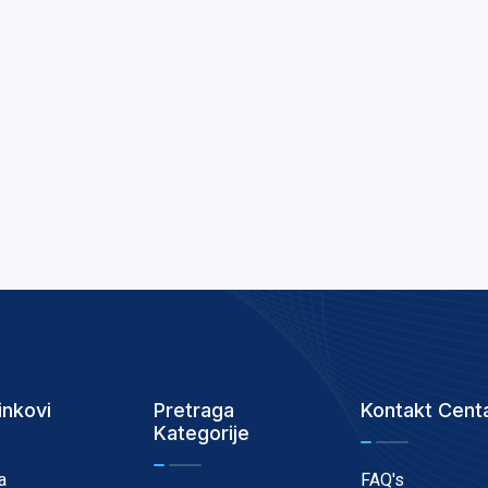
inkovi
Pretraga
Kontakt Cent
Kategorije
a
FAQ's