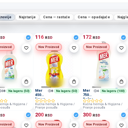
jnovije
Najstarije
Cena — rastuće
Cena — opadajuće
Najgl
116
172
SD
RSD
RSD
roizvod
Nov Proizvod
Nov Proizvod
Mer
Mer
38
Na lageru (50)
8
Na lageru (50)
4
Na lageru (100)
450ml
750ml
m
limun
Balzam
emija & Higijena /
Kućna hemija & Higijena /
Kućna hemija & Higijena /
posuđa
Pranje posuđa
Pranje posuđa
200
300
SD
RSD
RSD
roizvod
Nov Proizvod
Nov Proizvod