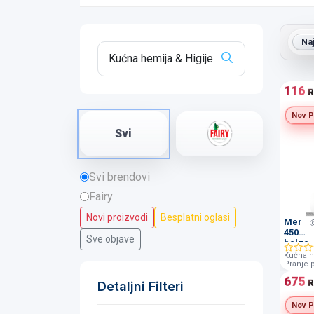
Na
116
R
Nov P
Svi
Svi brendovi
Fairy
Novi proizvodi
Besplatni oglasi
Mer
450ml
Sve objave
balza
Kućna h
Pranje 
675
R
Detaljni Filteri
Nov P