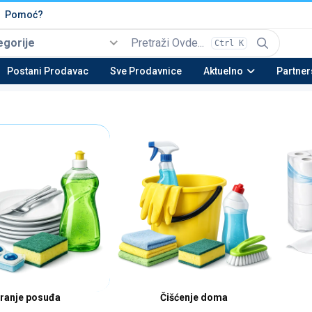
Pomoć?
egorije
Ctrl K
Izaberi
Top kategorije
Postani Prodavac
Sve Prodavnice
Aktuelno
Partner
Automobili i Vozila
Tehnika
Nekretnine
Be
22 potkategorija
16 potkategorija
13 potkategorija
23 
Moda & Obuća
Lepota & Zdravlje
Nameštaj & Dom
Au
15 potkategorija
20 potkategorija
28 potkategorija
15 
ranje posuđa
Čišćenje doma