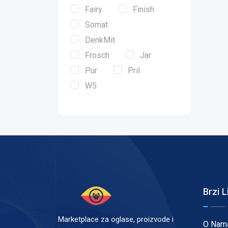
Fairy
Finish
Somat
DenkMit
Frosch
Jar
Pur
Pril
W5
Brzi L
Marketplace za oglase, proizvode i
O Nam