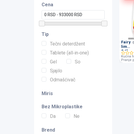
Cena
Tip
Fairy
Tečni deterdžent
limun
2,6l
Tablete (all‑in‑one)
Kućna h
Pranje 
Gel
So
Sjajilo
Odmašćivač
Miris
Bez Mikroplastike
Da
Ne
Brend