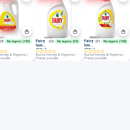
Fairy
Fairy
3
Na lageru (100)
2
Na lageru (50)
1
Na lageru (100)
lumun
limun
450ml
900ml
emija & Higijena /
Kućna hemija & Higijena /
Kućna hemija & Higijena /
posuđa
Pranje posuđa
Pranje posuđa