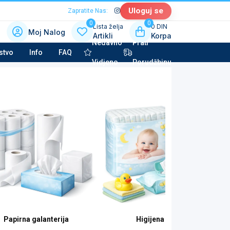
Uloguj se
Zapratite Nas:
0
0
Lista želja
0 DIN
Moj Nalog
Artikli
Korpa
Nedavno
Prati
 kategoriju sa slikama
stvo
Info
FAQ
Vidjeno
Porudžbinu
la tehnika & Kućni aparati
potkategorija
to kozmetika & Tehničke tečnosti
potkategorija
Papirna galanterija
Higijena beba