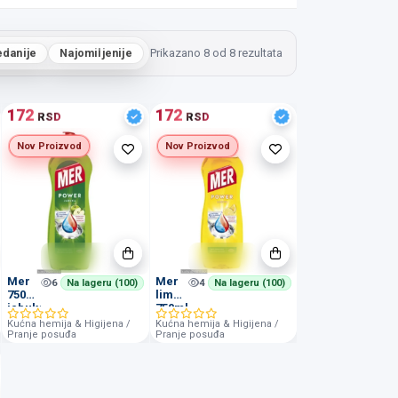
edanije
Najomiljenije
Prikazano 8 od 8 rezultata
172
172
RSD
RSD
Nov Proizvod
Nov Proizvod
Mer
Mer
6
Na lageru (100)
4
Na lageru (100)
750ml
limun
jabuka
750ml
Kućna hemija & Higijena /
Kućna hemija & Higijena /
Pranje posuđa
Pranje posuđa