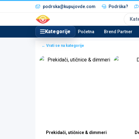
podrska@kupujovde.com
Podrška?
Kat
Kategorije
Početna
Brend Partner
← Vrati se na kategorije
i & napajanja
Prekidači, utičnice & dimmeri
D