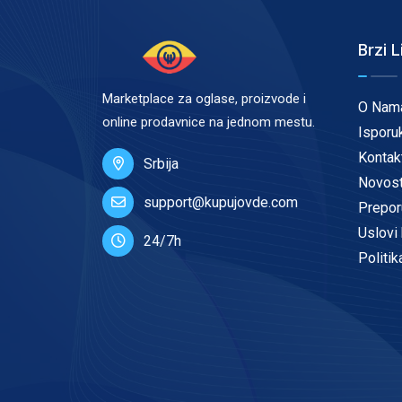
Brzi L
Marketplace za oglase, proizvode i
O Nam
online prodavnice na jednom mestu.
Isporu
Kontak
Srbija
Novost
support@kupujovde.com
Prepor
Uslovi 
24/7h
Politik