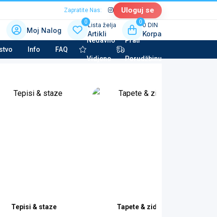
Uloguj se
Zapratite Nas:
0
0
Lista želja
0 DIN
Moj Nalog
Artikli
Korpa
Nedavno
Prati
 kategoriju sa slikama
stvo
Info
FAQ
Vidjeno
Porudžbinu
la tehnika & Kućni aparati
potkategorija
to kozmetika & Tehničke tečnosti
potkategorija
Tepisi & staze
Tapete & zidni paneli