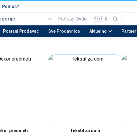
Pomoć?
egorije
Ctrl K
Izaberi
Top kategorije
Postani Prodavac
Sve Prodavnice
Aktuelno
Partner
Automobili i Vozila
Tehnika
Nekretnine
Be
22 potkategorija
16 potkategorija
13 potkategorija
23 
Moda & Obuća
Lepota & Zdravlje
Nameštaj & Dom
Au
15 potkategorija
20 potkategorija
28 potkategorija
15 
ekor predmeti
Tekstil za dom