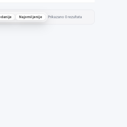
edanije
Najomiljenije
Prikazano 0 rezultata