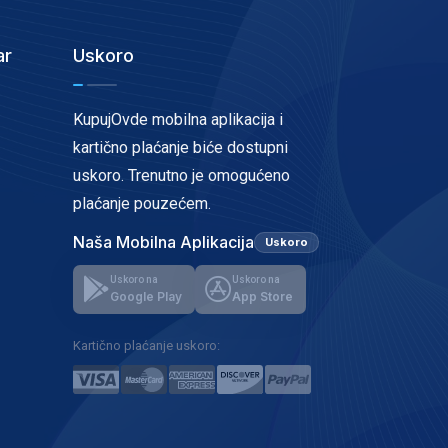
ar
Uskoro
KupujOvde mobilna aplikacija i
kartično plaćanje biće dostupni
uskoro. Trenutno je omogućeno
plaćanje pouzećem.
Naša Mobilna Aplikacija
Uskoro
Uskoro na
Uskoro na
Google Play
App Store
Kartično plaćanje uskoro: