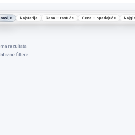
jnovije
Najstarije
Cena — rastuće
Cena — opadajuće
Najgl
ma rezultata
abrane filtere.