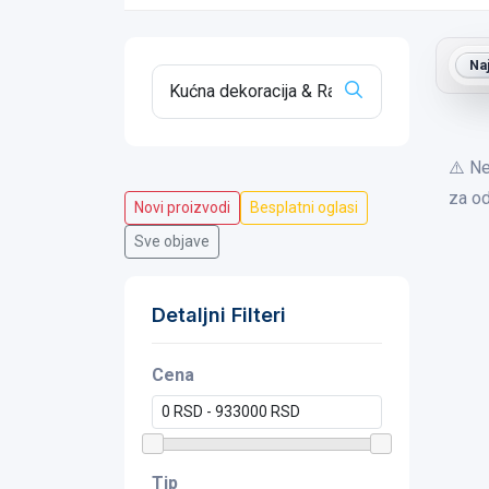
Na
⚠️ Ne
za od
Novi proizvodi
Besplatni oglasi
Sve objave
Detaljni Filteri
Cena
Tip