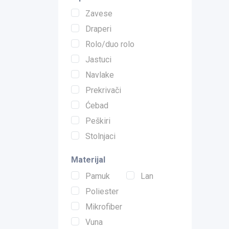
Zavese
Draperi
Rolo/duo rolo
Jastuci
Navlake
Prekrivači
Ćebad
Peškiri
Stolnjaci
Materijal
Pamuk
Lan
Poliester
Mikrofiber
Vuna