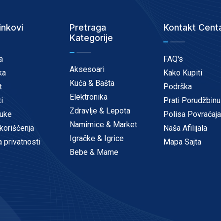
inkovi
Pretraga
Kontakt Cent
Kategorije
a
FAQ's
Aksesoari
ka
Kako Kupiti
Kuća & Bašta
t
Podrška
Elektronika
i
Prati Porudžbinu
Zdravlje & Lepota
uke
Polisa Povraćaja
Namirnice & Market
korišćenja
Naša Afilijala
Igračke & Igrice
a privatnosti
Mapa Sajta
Bebe & Mame