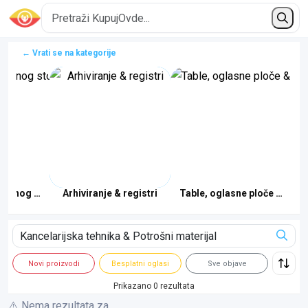
← Vrati se na kategorije
je & lepljenje
 radnog stola & ergonomija
Arhiviranje & registri
Table, oglasne ploče & pre
Novi proizvodi
Besplatni oglasi
Sve objave
Prikazano 0 rezultata
⚠️ Nema rezultata za