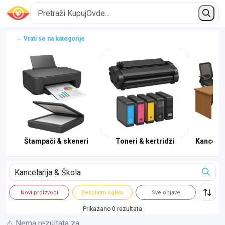
← Vrati se na kategorije
al
Štampači & skeneri
Toneri & kertridži
Kancelar
Novi proizvodi
Besplatni oglasi
Sve objave
Prikazano 0 rezultata
⚠️ Nema rezultata za