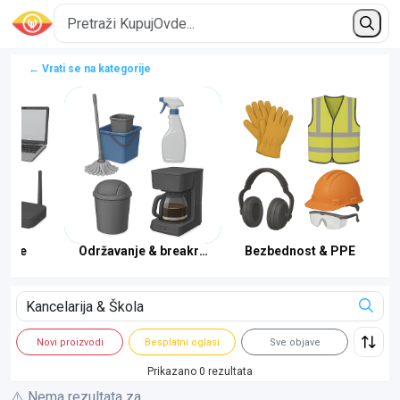
← Vrati se na kategorije
erije
Održavanje & breakroom
Bezbednost & PPE
Novi proizvodi
Besplatni oglasi
Sve objave
Prikazano 0 rezultata
⚠️ Nema rezultata za