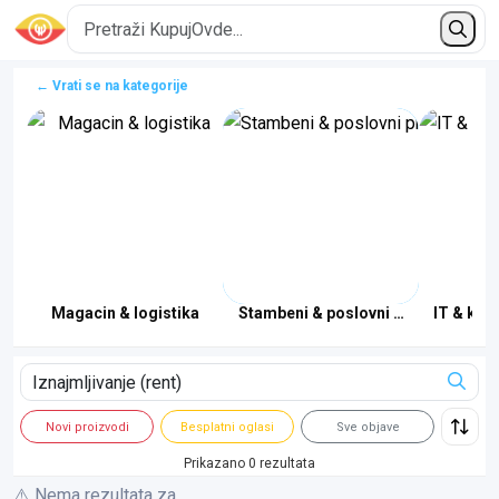
← Vrati se na kategorije
kolice
Magacin & logistika
Stambeni & poslovni prostori
IT & kan
Novi proizvodi
Besplatni oglasi
Sve objave
Prikazano 0 rezultata
⚠️ Nema rezultata za