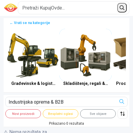
← Vrati se na kategorije
Građevinske & logističke mašine
Skladištenje, regali & transport
Procesn
Novi proizvodi
Besplatni oglasi
Sve objave
Prikazano 0 rezultata
⚠️ Nema rezultata za