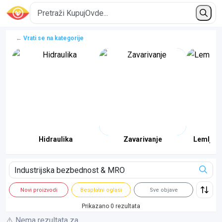
← Vrati se na kategorije
Hidraulika
Zavarivanje
Lemljenj
Novi proizvodi
Besplatni oglasi
Sve objave
Prikazano 0 rezultata
⚠️ Nema rezultata za