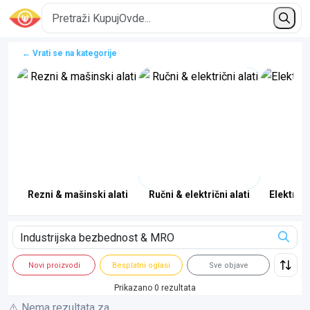
← Vrati se na kategorije
Rezni & mašinski alati
Ručni & električni alati
Električn
Novi proizvodi
Besplatni oglasi
Sve objave
Prikazano 0 rezultata
⚠️ Nema rezultata za