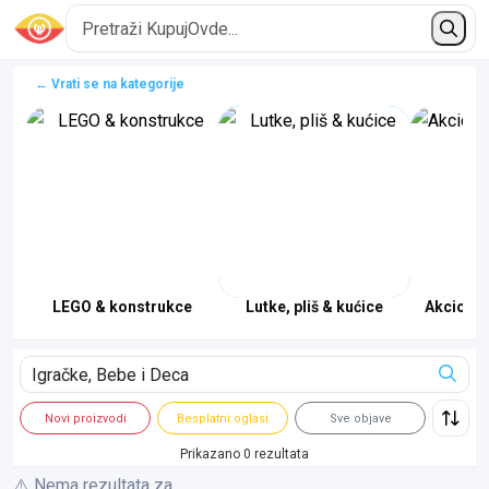
← Vrati se na kategorije
LEGO & konstrukce
Lutke, pliš & kućice
Akcione 
Novi proizvodi
Besplatni oglasi
Sve objave
Prikazano 0 rezultata
⚠️ Nema rezultata za