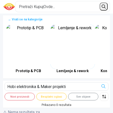
← Vrati se na kategorije
Prototip & PCB
Lemljenje & rework
Konekto
Novi proizvodi
Besplatni oglasi
Sve objave
Prikazano 0 rezultata
⚠️ Nema rezultata za