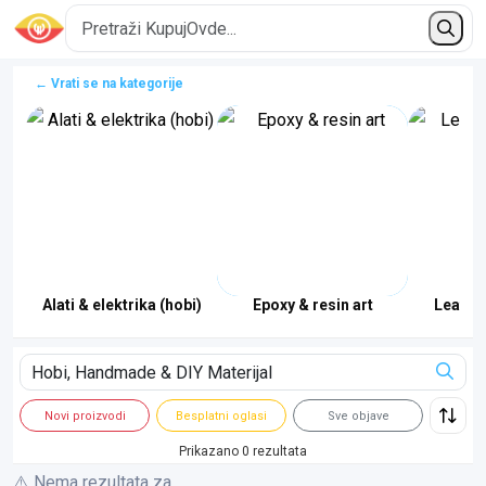
← Vrati se na kategorije
Alati & elektrika (hobi)
Epoxy & resin art
Leather
Novi proizvodi
Besplatni oglasi
Sve objave
Prikazano 0 rezultata
⚠️ Nema rezultata za