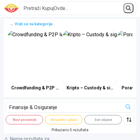
← Vrati se na kategorije
i
Crowdfunding & P2P lending
Kripto – Custody & sigurnost
Poravnan
Novi proizvodi
Besplatni oglasi
Sve objave
Prikazano 0 rezultata
⚠️ Nema rezultata za