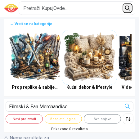
← Vrati se na kategorije
Prop replike & sablje/štapići
Kućni dekor & lifestyle
Video & 
Novi proizvodi
Besplatni oglasi
Sve objave
Prikazano 0 rezultata
⚠️ Nema rezultata za