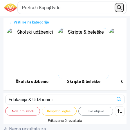
← Vrati se na kategorije
Školski udžbenici
Skripte & beleške
Onli
Novi proizvodi
Besplatni oglasi
Sve objave
Prikazano 0 rezultata
⚠️ Nema rezultata za