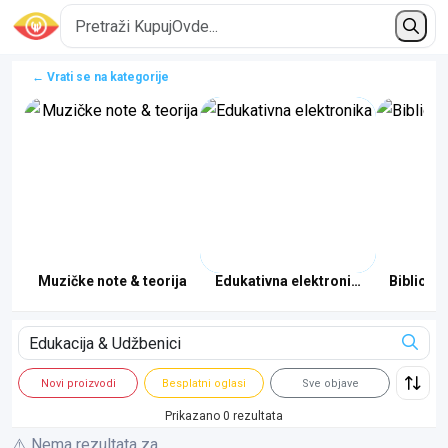
← Vrati se na kategorije
a
Muzičke note & teorija
Edukativna elektronika & robotika
Bibliotek
Novi proizvodi
Besplatni oglasi
Sve objave
Prikazano 0 rezultata
⚠️ Nema rezultata za