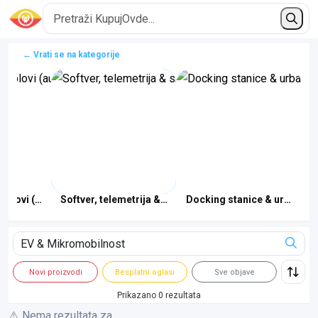
← Vrati se na kategorije
kablovi (automobili)
Softver, telemetrija & sharing
Docking stanice & urbani mo
Novi proizvodi
Besplatni oglasi
Sve objave
Prikazano 0 rezultata
⚠️ Nema rezultata za