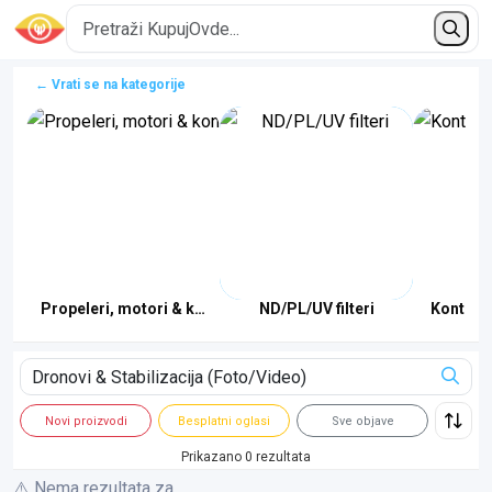
← Vrati se na kategorije
 punjači
Propeleri, motori & konstrukcija
ND/PL/UV filteri
Kontrole
Novi proizvodi
Besplatni oglasi
Sve objave
Prikazano 0 rezultata
⚠️ Nema rezultata za