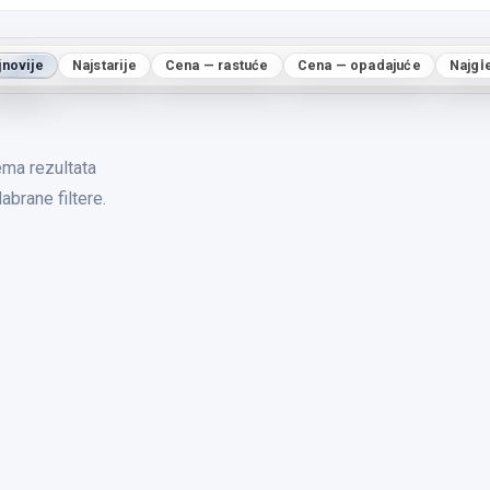
jnovije
Najstarije
Cena — rastuće
Cena — opadajuće
Najgl
ma rezultata
abrane filtere.