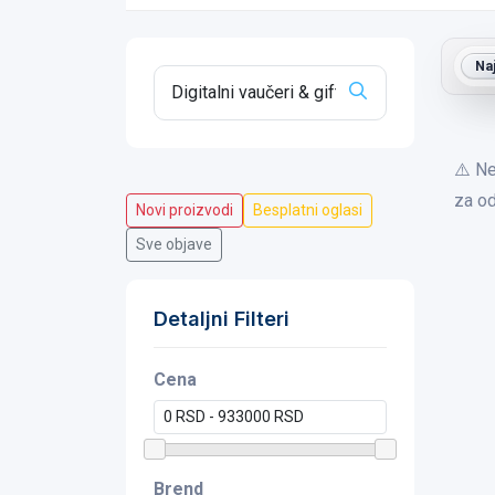
Na
⚠️ Ne
za od
Novi proizvodi
Besplatni oglasi
Sve objave
Detaljni Filteri
Cena
Brend