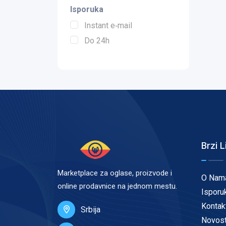
Isporuka
Instant e‑mail
Do 24h
Brzi L
Marketplace za oglase, proizvode i
O Nam
online prodavnice na jednom mestu.
Isporu
Kontak
Srbija
Novost