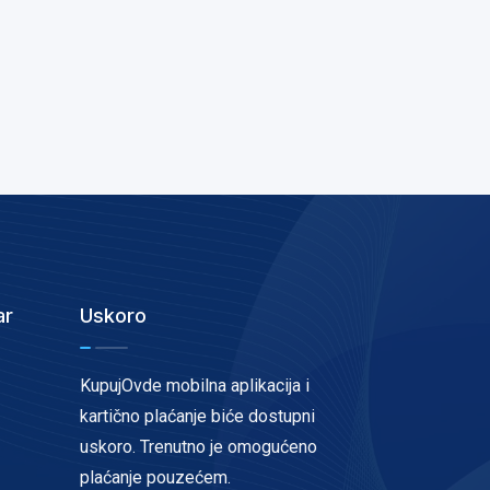
ar
Uskoro
KupujOvde mobilna aplikacija i
kartično plaćanje biće dostupni
uskoro. Trenutno je omogućeno
plaćanje pouzećem.