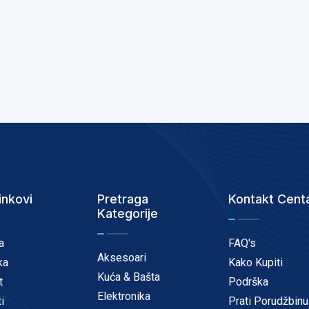
inkovi
Pretraga
Kontakt Cent
Kategorije
a
FAQ's
Aksesoari
ka
Kako Kupiti
Kuća & Bašta
t
Podrška
Elektronika
i
Prati Porudžbinu