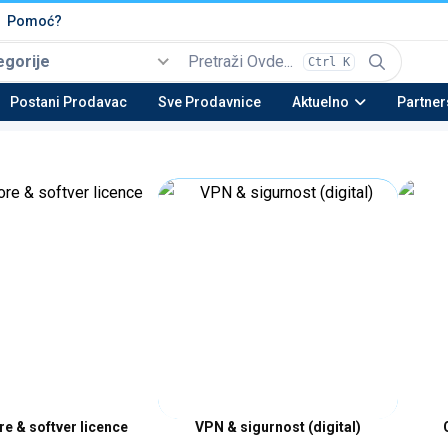
Pomoć?
egorije
Ctrl K
Izaberi
Top kategorije
Postani Prodavac
Sve Prodavnice
Aktuelno
Partner
Automobili i Vozila
Tehnika
Nekretnine
Be
22 potkategorija
16 potkategorija
13 potkategorija
23 
Moda & Obuća
Lepota & Zdravlje
Nameštaj & Dom
Au
15 potkategorija
20 potkategorija
28 potkategorija
15 
re & softver licence
VPN & sigurnost (digital)