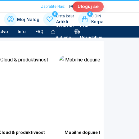
Uloguj se
Zapratite Nas:
0
0
Lista želja
0 DIN
Moj Nalog
Artikli
Korpa
Nedavno
Prati
 kategoriju sa slikama
stvo
Info
FAQ
Vidjeno
Porudžbinu
la tehnika & Kućni aparati
potkategorija
to kozmetika & Tehničke tečnosti
potkategorija
Cloud & produktivnost
Mobilne dopune & eSIM krediti