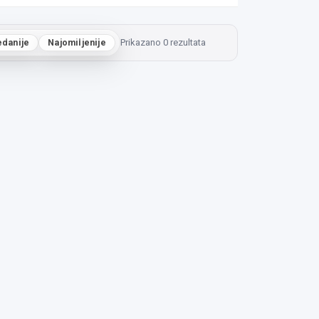
edanije
Najomiljenije
Prikazano 0 rezultata