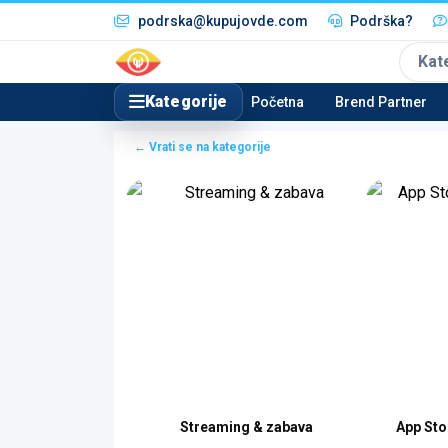
podrska@kupujovde.com
Podrška?
Kat
Kategorije
Početna
Brend Partner
← Vrati se na kategorije
italni kodovi)
Streaming & zabava
App Sto