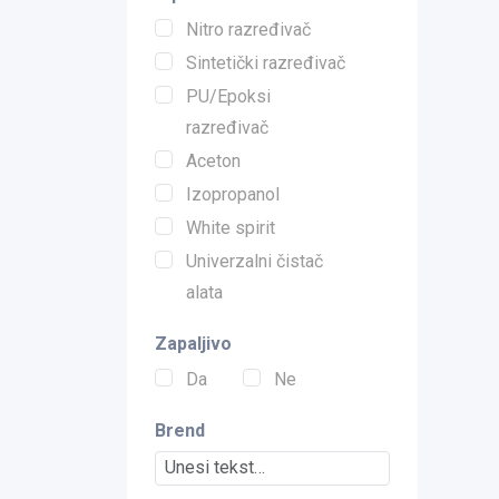
Nitro razređivač
Sintetički razređivač
PU/Epoksi
razređivač
Aceton
Izopropanol
White spirit
Univerzalni čistač
alata
Zapaljivo
Da
Ne
Brend