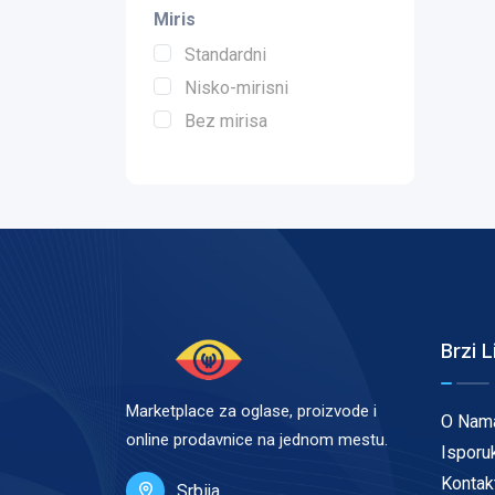
Miris
Standardni
Nisko-mirisni
Bez mirisa
Brzi L
Marketplace za oglase, proizvode i
O Nam
online prodavnice na jednom mestu.
Isporu
Kontak
Srbija