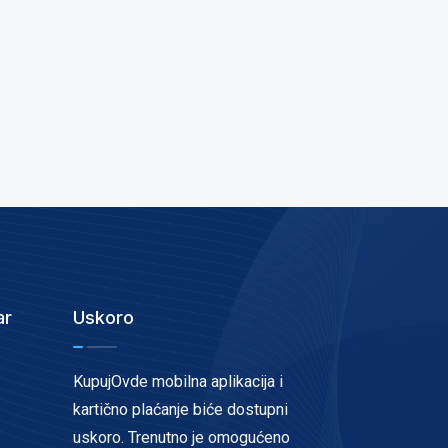
ar
Uskoro
KupujOvde mobilna aplikacija i
kartično plaćanje biće dostupni
uskoro. Trenutno je omogućeno