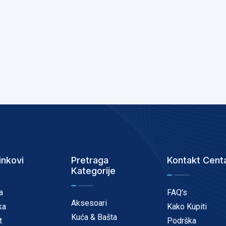
inkovi
Pretraga
Kontakt Cent
Kategorije
a
FAQ's
Aksesoari
ka
Kako Kupiti
Kuća & Bašta
t
Podrška