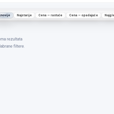
jnovije
Najstarije
Cena — rastuće
Cena — opadajuće
Najgl
ma rezultata
abrane filtere.