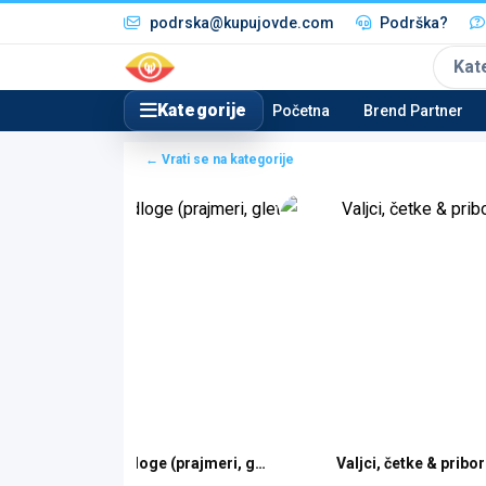
podrska@kupujovde.com
Podrška?
Kat
Kategorije
Početna
Brend Partner
← Vrati se na kategorije
i
Priprema podloge (prajmeri, glet mase)
Valjci, četke & pribor