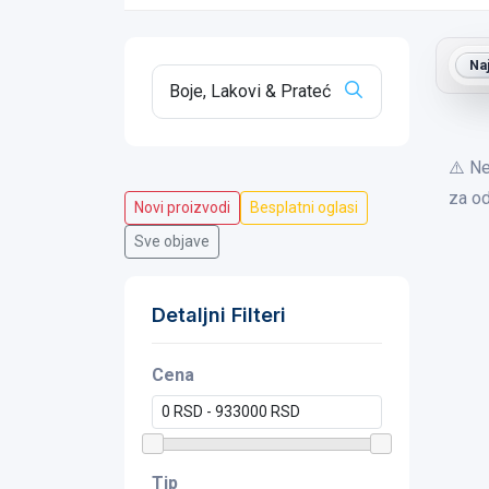
Na
⚠️ Ne
za od
Novi proizvodi
Besplatni oglasi
Sve objave
Detaljni Filteri
Cena
Tip