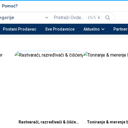
Pomoć?
egorije
Ctrl K
Izaberi
Top kategorije
Postani Prodavac
Sve Prodavnice
Aktuelno
Partner
Automobili i Vozila
Tehnika
Nekretnine
Be
22 potkategorija
16 potkategorija
13 potkategorija
23 
Moda & Obuća
Lepota & Zdravlje
Nameštaj & Dom
Au
15 potkategorija
20 potkategorija
28 potkategorija
15 
Rastvarači, razređivači & čišćenje
Toniranje & merenje b