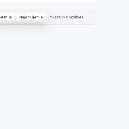
edanije
Najomiljenije
Prikazano 0 rezultata