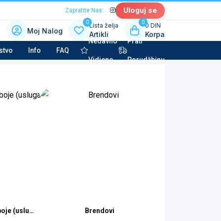
Uloguj se
Zapratite Nas:
0
0
Lista želja
0 DIN
Moj Nalog
Artikli
Korpa
Nedavno
Prati
 kategoriju sa slikama
stvo
Info
FAQ
Vidjeno
Porudžbinu
la tehnika & Kućni aparati
potkategorija
to kozmetika & Tehničke tečnosti
potkategorija
oje (usluga)
Brendovi