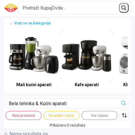
← Vrati se na kategorije
Mali kućni aparati
Kafe aparati
Klima
Novi proizvodi
Besplatni oglasi
Sve objave
Prikazano 0 rezultata
⚠️ Nema rezultata za