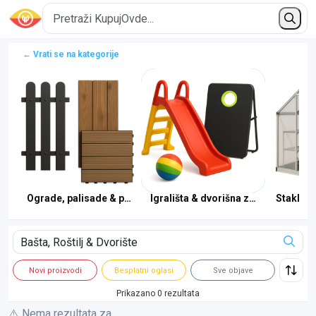
← Vrati se na kategorije
i
Ograde, palisade & podne obloge
Igrališta & dvorišna zabava
Stakleni
Novi proizvodi
Besplatni oglasi
Sve objave
Prikazano 0 rezultata
⚠️ Nema rezultata za