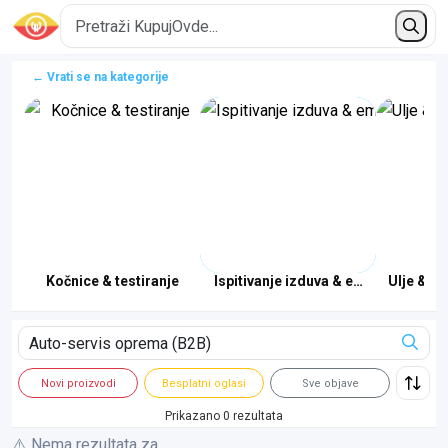
← Vrati se na kategorije
 vozila
Kočnice & testiranje
Ispitivanje izduva & emisije
Ulje & te
Novi proizvodi
Besplatni oglasi
Sve objave
Prikazano 0 rezultata
⚠️ Nema rezultata za