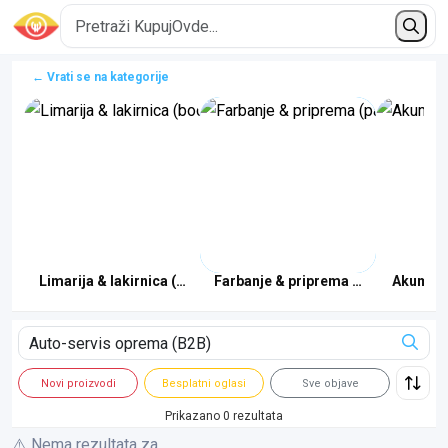
← Vrati se na kategorije
is
Limarija & lakirnica (body shop)
Farbanje & priprema (paint-tool)
Akumulat
Novi proizvodi
Besplatni oglasi
Sve objave
Prikazano 0 rezultata
⚠️ Nema rezultata za